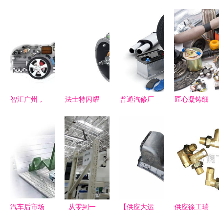
智汇广州，
法士特闪耀
普通汽修厂
匠心凝铸细
链动未来
2023中国
的汽车配件
节 白色背
2020第十
国际汽车零
与4S店原
景下的全新
八届中国汽
部件大会，
厂件的区别
汽车零配件
配大会暨汽
彰显中国智
及使用建议
之美
车零部件展
造硬核实力
全景洞察
汽车后市场
从零到一
【供应大运
供应徐工瑞