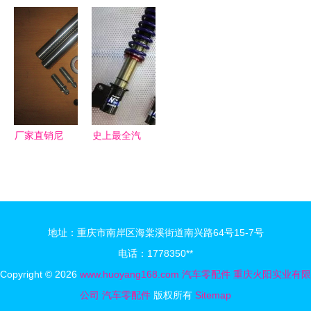
与互联网碰
探访上汽大
山西大运汽
龙汽车零配
撞擦出新思
通MAXUS
车配件 汽
件 品质与
路 零配件
溧阳工厂，
车配件大全
价格的双重
领域的数字
见证原厂房
零配
保障
化变革
车的零件成
件,l314价
长史
格,图片,配
件厂家】
厂家直销尼
史上最全汽
桑专业级转
车零配件保
向节，精准
养周期表部
修复从这里
件更换周期
开始
一览
地址：重庆市南岸区海棠溪街道南兴路64号15-7号
电话：1778350**
Copyright © 2026
www.huoyang168.com
汽车零配件
重庆火阳实业有限
公司
汽车零配件
版权所有
Sitemap