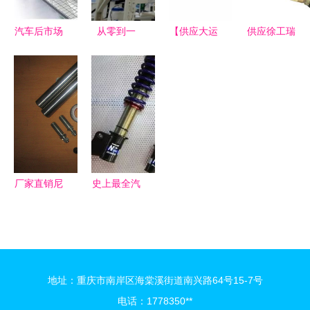
全景洞察
汽车后市场
从零到一
【供应大运
供应徐工瑞
与互联网碰
探访上汽大
山西大运汽
龙汽车零配
撞擦出新思
通MAXUS
车配件 汽
件 品质与
路 零配件
溧阳工厂，
车配件大全
价格的双重
领域的数字
见证原厂房
零配
保障
化变革
车的零件成
件,l314价
长史
格,图片,配
件厂家】
厂家直销尼
史上最全汽
桑专业级转
车零配件保
向节，精准
养周期表部
修复从这里
件更换周期
开始
一览
地址：重庆市南岸区海棠溪街道南兴路64号15-7号
电话：1778350**