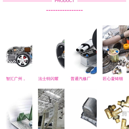
PRODUCT
----------------
智汇广州，
法士特闪耀
普通汽修厂
匠心凝铸细
链动未来
2023中国
的汽车配件
节 白色背
2020第十
国际汽车零
与4S店原
景下的全新
八届中国汽
部件大会，
厂件的区别
汽车零配件
配大会暨汽
彰显中国智
及使用建议
之美
车零部件展
造硬核实力