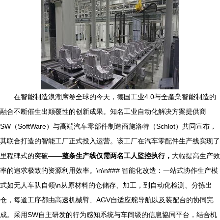
在智能制造浪潮席卷全球的今天，德国工业4.0与全產業智能制造的
融合不断催生出颠覆性的创新成果。知名工业自动化解决方案提供商
SW（SoftWare）与高端汽车零部件制造商施洛特（Schlot）共同宣布，
其联合打造的智能工厂正式投入运营。该工厂在汽车零配件生产线实现了
里程碑式的突破——
整条生产线仅需两名工人監控执行，
大幅提高生产效
率的追求极致的资源利用效率。\n\n### 智能化改造：一站式协作生产模
式如无人车队自领\n从原材料的仓储存、加工，到自动化检测、分拣出
仓，每道工序都由高速机械臂、AGV自适应舵导航以及装配台的协同完
成。采用SW自主研发的行为感知系统与车间级的信息協同平台，结合机