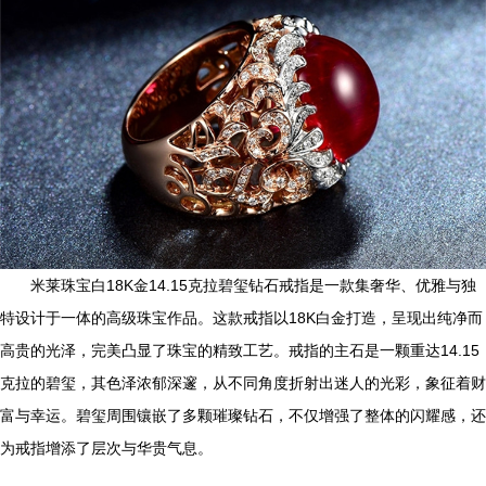
米莱珠宝白18K金14.15克拉碧玺钻石戒指是一款集奢华、优雅与独
特设计于一体的高级珠宝作品。这款戒指以18K白金打造，呈现出纯净而
高贵的光泽，完美凸显了珠宝的精致工艺。戒指的主石是一颗重达14.15
克拉的碧玺，其色泽浓郁深邃，从不同角度折射出迷人的光彩，象征着财
富与幸运。碧玺周围镶嵌了多颗璀璨钻石，不仅增强了整体的闪耀感，还
为戒指增添了层次与华贵气息。