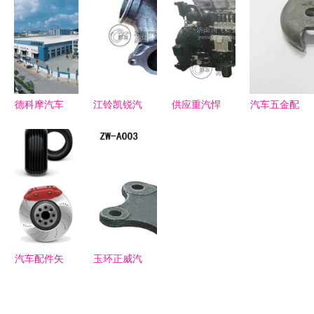
存的零配件
玛帕引领零
行车安全的
汽车传动系
制造之旅
配件制造新
关键汽摩配
统的关键连
纪元
件
接件
德科摩汽车
江铃凯锐汽
供应重汽悍
汽车五金配
玻璃包边机
车配件全解
将汽车配件
件行业发展
匠心工艺，
析 零配
大全 发动
阻碍及生产
铸就汽车三
件、农机配
机总成、零
厂家面临的
角窗完美密
件与Z1型
配件批发一
挑战
封新标杆
号的专业指
站式解决方
南
案
汽车配件矢
玉环正威汽
量图 设
车零部件
计、应用与
专注品质，